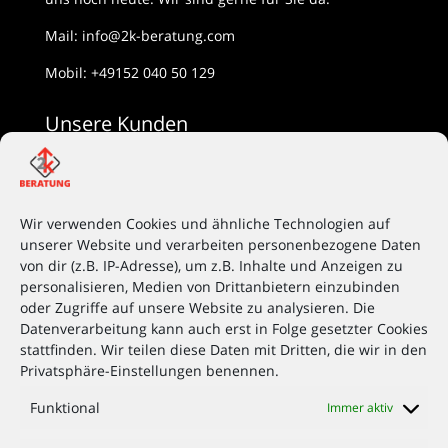
Mail:
info@2k-beratung.com
Mobil:
+49152 040 50 129
Unsere Kunden
Unsere Kunden sind vorallem mittelständische
Unternehmen aus ganz NRW. Besonders im
Wir verwenden Cookies und ähnliche Technologien auf
Stahlbau, Gartenbau, Handwerk und in der
unserer Website und verarbeiten personenbezogene Daten
Landwirtschaft konnten wir uns in den letzten Jahren
von dir (z.B. IP-Adresse), um z.B. Inhalte und Anzeigen zu
am Niederrhein einen guten Namen machen.
personalisieren, Medien von Drittanbietern einzubinden
oder Zugriffe auf unsere Website zu analysieren. Die
Zu unseren überregionalen Kunden gehören
Datenverarbeitung kann auch erst in Folge gesetzter Cookies
vorallem Berufsverbände, Autohäuser,
stattfinden. Wir teilen diese Daten mit Dritten, die wir in den
Hilfsorganisationen, Pflegeeinrichtungen und
Privatsphäre-Einstellungen benennen.
Einzelhandelsketten, die wir im Arbeitsschutz und
Brandschutz beraten.
Funktional
Immer aktiv