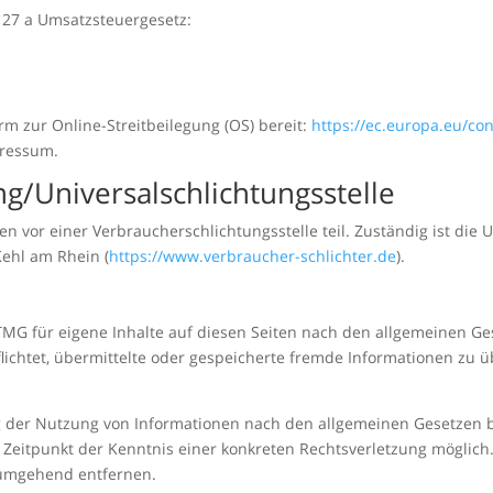
27 a Umsatzsteuergesetz:
rm zur Online-Streitbeilegung (OS) bereit:
https://ec.europa.eu/c
pressum.
g/Universal­schlichtungs­stelle
 vor einer Verbraucherschlichtungsstelle teil. Zuständig ist die 
Kehl am Rhein (
https://www.verbraucher-schlichter.de
).
TMG für eigene Inhalte auf diesen Seiten nach den allgemeinen Ge
rpflichtet, übermittelte oder gespeicherte fremde Informationen z
.
g der Nutzung von Informationen nach den allgemeinen Gesetzen b
m Zeitpunkt der Kenntnis einer konkreten Rechtsverletzung mögli
 umgehend entfernen.