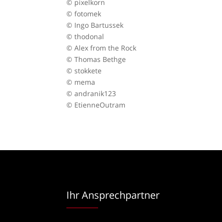
© pixelkorn
© fotomek
© Ingo Bartussek
© thodonal
© Alex from the Rock
© Thomas Bethge
© stokkete
© mema
© andranik123
© EtienneOutram
Ihr Ansprechpartner