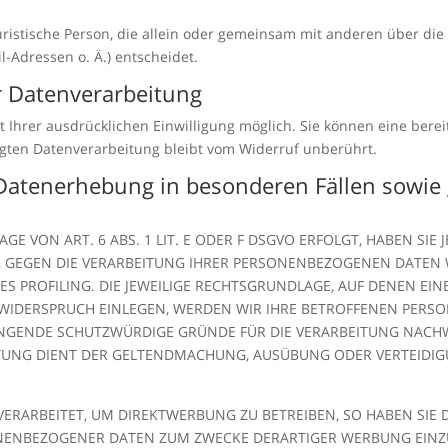
 juristische Person, die allein oder gemeinsam mit anderen über di
-Adressen o. Ä.) entscheidet.
ur Datenverarbeitung
Ihrer ausdrücklichen Einwilligung möglich. Sie können eine bereits
lgten Datenverarbeitung bleibt vom Widerruf unberührt.
Datenerhebung in besonderen Fällen sowie 
 VON ART. 6 ABS. 1 LIT. E ODER F DSGVO ERFOLGT, HABEN SIE J
, GEGEN DIE VERARBEITUNG IHRER PERSONENBEZOGENEN DATEN W
ES PROFILING. DIE JEWEILIGE RECHTSGRUNDLAGE, AUF DENEN EI
 WIDERSPRUCH EINLEGEN, WERDEN WIR IHRE BETROFFENEN PER
INGENDE SCHUTZWÜRDIGE GRÜNDE FÜR DIE VERARBEITUNG NACHWE
EITUNG DIENT DER GELTENDMACHUNG, AUSÜBUNG ODER VERTEID
RARBEITET, UM DIREKTWERBUNG ZU BETREIBEN, SO HABEN SIE D
NENBEZOGENER DATEN ZUM ZWECKE DERARTIGER WERBUNG EINZULE