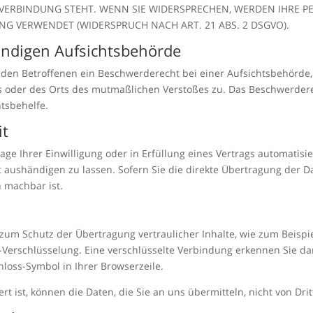
 VERBINDUNG STEHT. WENN SIE WIDERSPRECHEN, WERDEN IHRE
G VERWENDET (WIDERSPRUCH NACH ART. 21 ABS. 2 DSGVO).
ändigen Aufsichts­behörde
 den Betroffenen ein Beschwerderecht bei einer Aufsichtsbehörde,
es oder des Orts des mutmaßlichen Verstoßes zu. Das Beschwerder
htsbehelfe.
it
age Ihrer Einwilligung oder in Erfüllung eines Vertrags automatisie
aushändigen zu lassen. Sofern Sie die direkte Übertragung der D
h machbar ist.
zum Schutz der Übertragung vertraulicher Inhalte, wie zum Beispie
S-Verschlüsselung. Eine verschlüsselte Verbindung erkennen Sie da
chloss-Symbol in Ihrer Browserzeile.
rt ist, können die Daten, die Sie an uns übermitteln, nicht von Dr