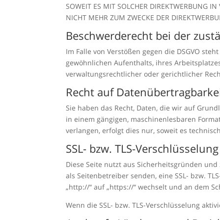
SOWEIT ES MIT SOLCHER DIREKTWERBUNG IN
NICHT MEHR ZUM ZWECKE DER DIREKTWERBUN
Beschwerde­recht bei der zust
Im Falle von Verstößen gegen die DSGVO steht
gewöhnlichen Aufenthalts, ihres Arbeitsplatz
verwaltungsrechtlicher oder gerichtlicher Rec
Recht auf Daten­übertrag­barke
Sie haben das Recht, Daten, die wir auf Grundl
in einem gängigen, maschinenlesbaren Format 
verlangen, erfolgt dies nur, soweit es technisc
SSL- bzw. TLS-Verschlüsselung
Diese Seite nutzt aus Sicherheitsgründen und 
als Seitenbetreiber senden, eine SSL- bzw. TL
„http://“ auf „https://“ wechselt und an dem S
Wenn die SSL- bzw. TLS-Verschlüsselung aktivie