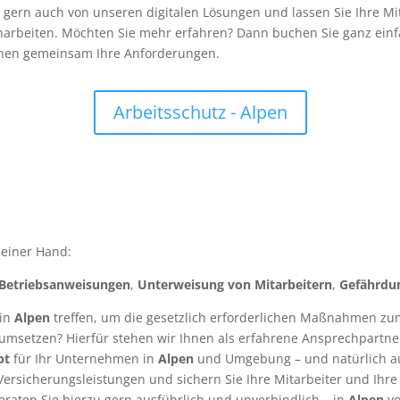
 Sie gern auch von unseren digitalen Lösungen und lassen Sie Ihre 
harbeiten. Möchten Sie mehr erfahren? Dann buchen Sie ganz einf
chen gemeinsam Ihre Anforderungen.
Arbeitsschutz - Alpen
 einer Hand:
Betriebsanweisungen
,
Unterweisung von Mitarbeitern
,
Gefährdu
 in
Alpen
treffen, um die gesetzlich erforderlichen Maßnahmen z
umsetzen? Hierfür stehen wir Ihnen als erfahrene Ansprechpartner
pt
für Ihr Unternehmen in
Alpen
und Umgebung – und natürlich a
Versicherungsleistungen und sichern Sie Ihre Mitarbeiter und Ihr
eraten Sie hierzu gern ausführlich und unverbindlich – in
Alpen
vo