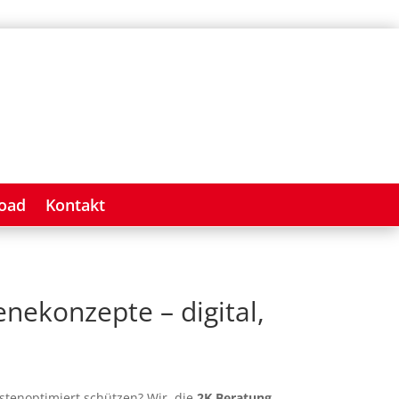
oad
Kontakt
nekonzepte – digital,
ostenoptimiert schützen? Wir, die
2K Beratung
,