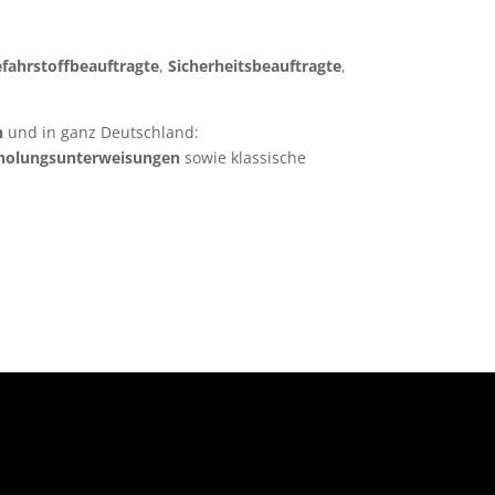
fahrstoffbeauftragte
,
Sicherheitsbeauftragte
,
n
und in ganz Deutschland:
holungsunterweisungen
sowie klassische