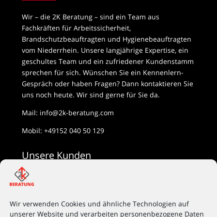
Wir – die 2K Beratung – sind ein Team aus
Fachkräften für Arbeitssicherheit,
Brandschutzbeauftragten und Hygienebeauftragten
vom Niederrhein. Unsere langjährige Expertise, ein
geschultes Team und ein zufriedener Kundenstamm
sprechen für sich. Wünschen Sie ein Kennenlern-
Gespräch oder haben Fragen? Dann kontaktieren Sie
uns noch heute. Wir sind gerne für Sie da.
Mail:
info@2k-beratung.com
Mobil:
+49152 040 50 129
Unsere Kunden
Unsere Kunden sind vorallem mittelständische
Unternehmen aus ganz NRW. Besonders im
Wir verwenden Cookies und ähnliche Technologien auf
Stahlbau, Gartenbau, Handwerk und in der
unserer Website und verarbeiten personenbezogene Daten